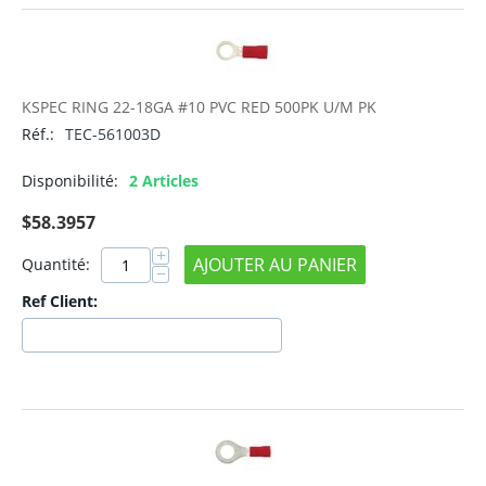
KSPEC RING 22-18GA #10 PVC RED 500PK U/M PK
Réf.:
TEC-561003D
Disponibilité:
2 Articles
$
58.3957
+
AJOUTER AU PANIER
Quantité:
−
Ref Client: