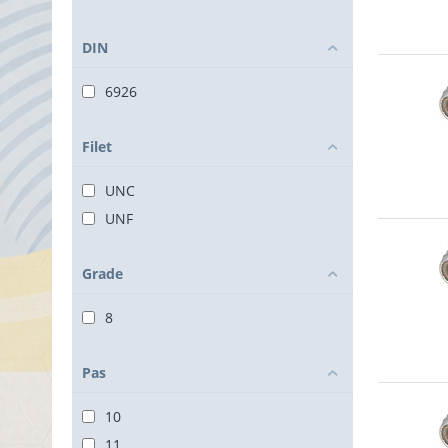
16mm
20mm
DIN
6926
Filet
UNC
UNF
Grade
8
Pas
10
11