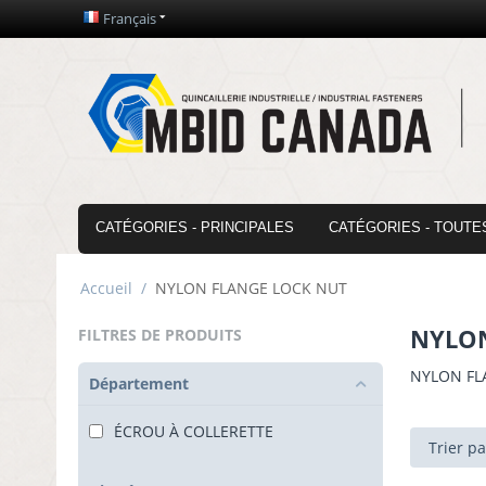
Français
CATÉGORIES - PRINCIPALES
CATÉGORIES - TOUTE
Accueil
/
NYLON FLANGE LOCK NUT
NYLON
FILTRES DE PRODUITS
NYLON FL
Département
ÉCROU À COLLERETTE
Trier p