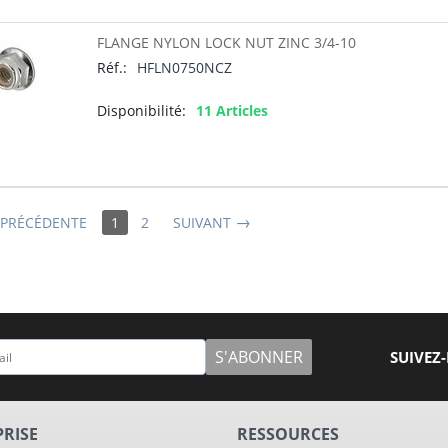
FLANGE NYLON LOCK NUT ZINC 3/4-10
Réf.:
HFLN0750NCZ
Disponibilité:
11 Articles
 PRÉCÉDENTE
1
2
SUIVANT
S'ABONNER
SUIVEZ
PRISE
RESSOURCES