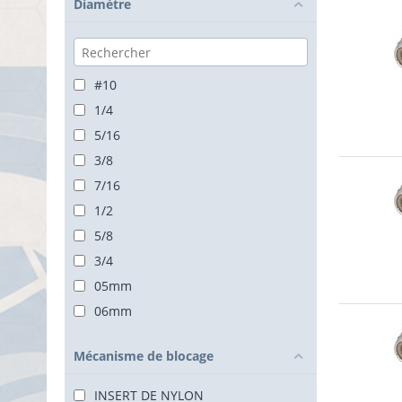
Diamètre
#10
1/4
5/16
3/8
7/16
1/2
5/8
3/4
05mm
06mm
08mm
Mécanisme de blocage
10mm
12mm
INSERT DE NYLON