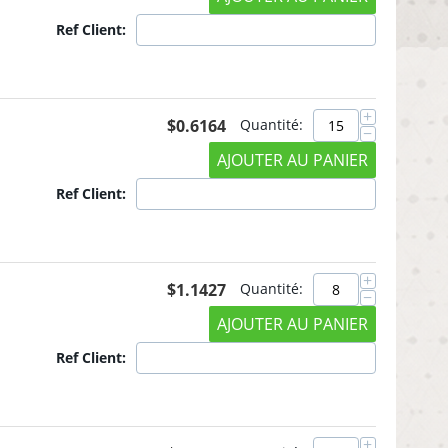
Ref Client:
+
$
0.6164
Quantité:
−
AJOUTER AU PANIER
Ref Client:
+
$
1.1427
Quantité:
−
AJOUTER AU PANIER
Ref Client:
+