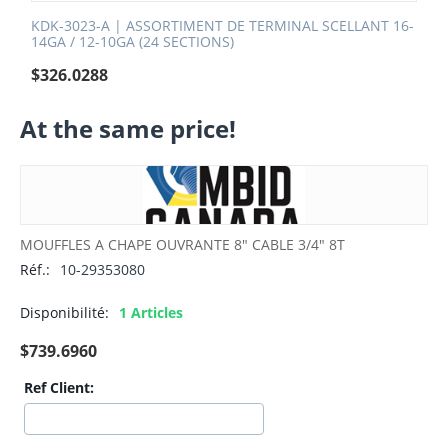
KDK-3023-A | ASSORTIMENT DE TERMINAL SCELLANT 16-
14GA / 12-10GA (24 SECTIONS)
$
326.0288
At the same price!
MOUFFLES A CHAPE OUVRANTE 8" CABLE 3/4" 8T
Réf.:
10-29353080
Disponibilité:
1 Articles
$
739.6960
Ref Client: