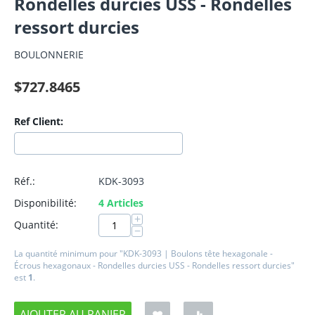
Rondelles durcies USS - Rondelles
ressort durcies
BOULONNERIE
$
727.8465
Ref Client:
Réf.:
KDK-3093
Disponibilité:
4 Articles
+
Quantité:
−
La quantité minimum pour "KDK-3093 | Boulons tête hexagonale -
Écrous hexagonaux - Rondelles durcies USS - Rondelles ressort durcies"
est
1
.
AJOUTER AU PANIER