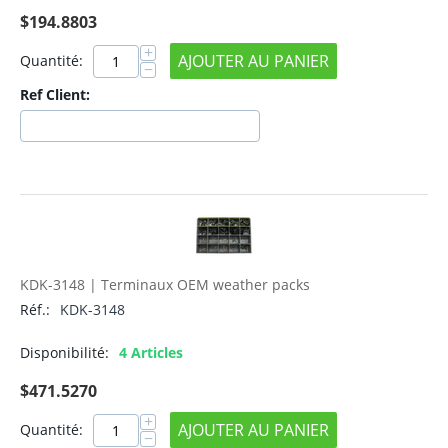
$
194.8803
+
AJOUTER AU PANIER
Quantité:
−
Ref Client:
KDK-3148 | Terminaux OEM weather packs
Réf.:
KDK-3148
Disponibilité:
4 Articles
$
471.5270
+
AJOUTER AU PANIER
Quantité:
−