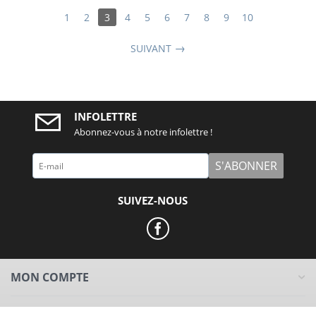
1
2
3
4
5
6
7
8
9
10
SUIVANT
INFOLETTRE
Abonnez-vous à notre infolettre !
S'ABONNER
SUIVEZ-NOUS
MON COMPTE
L'ENTREPRISE