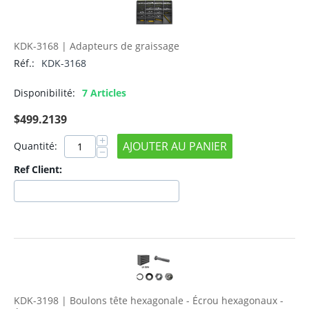
KDK-3168 | Adapteurs de graissage
Réf.:
KDK-3168
Disponibilité:
7 Articles
$
499.2139
+
AJOUTER AU PANIER
Quantité:
−
Ref Client:
KDK-3198 | Boulons tête hexagonale - Écrou hexagonaux -