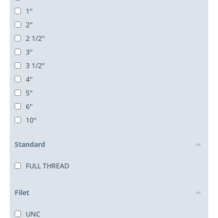
1''
2''
2 1/2''
3''
3 1/2''
4''
5''
6''
10''
Standard
FULL THREAD
Filet
UNC