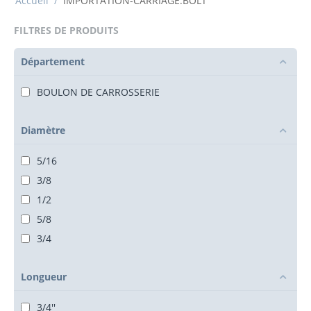
Accueil
/
IMPORTATION-CARRIAGE.BOLT
FILTRES DE PRODUITS
Département
BOULON DE CARROSSERIE
Diamètre
5/16
3/8
1/2
5/8
3/4
Longueur
3/4''