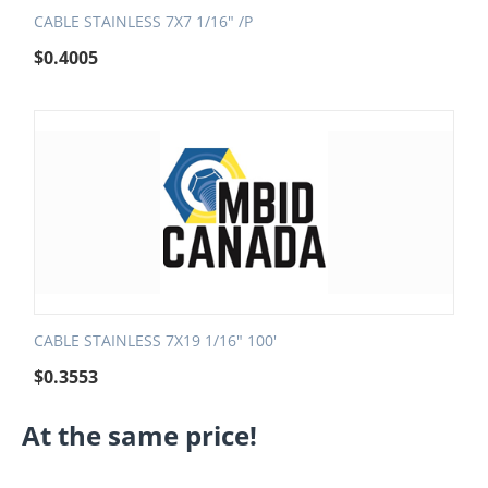
CABLE STAINLESS 7X7 1/16" /P
$
0.4005
CABLE STAINLESS 7X19 1/16" 100'
$
0.3553
At the same price!