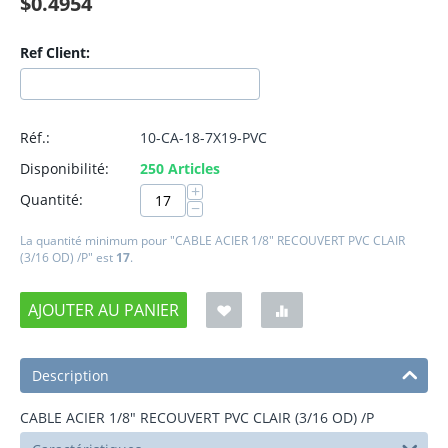
$
0.4954
Ref Client:
Réf.:
10-CA-18-7X19-PVC
Disponibilité:
250 Articles
+
Quantité:
−
La quantité minimum pour "CABLE ACIER 1/8" RECOUVERT PVC CLAIR
(3/16 OD) /P" est
17
.
AJOUTER AU PANIER
Description
CABLE ACIER 1/8" RECOUVERT PVC CLAIR (3/16 OD) /P