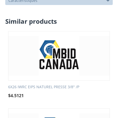
Caractéristiques
Similar products
6X26 IWRC EIPS NATUREL PRESSE 3/8" /P
$
4.5121