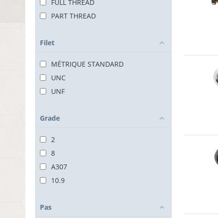
FULL THREAD
PART THREAD
Filet
MÉTRIQUE STANDARD
UNC
UNF
Grade
2
8
A307
10.9
Pas