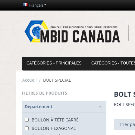
Français
CATÉGORIES - PRINCIPALES
CATÉGORIES - TOUTE
Accueil
/
BOLT SPECIAL
BOLT 
FILTRES DE PRODUITS
BOLT SPEC
Département
BOULON À TÊTE CARRÉ
Trier p
BOULON HEXAGONAL