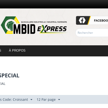
S
À PROPOS
SPECIAL
IAL
as Code: Croissant
12 Par page