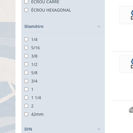
ÉCROU CARRÉ
ÉCROU HEXAGONAL
Diamètre
1/4
5/16
3/8
1/2
5/8
3/4
1
1 1/4
2
42mm
DIN