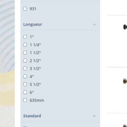
931
Longueur
1''
1 1/4''
1 1/2''
2 1/2''
3 1/2''
4''
5 1/2''
6''
635mm
Standard