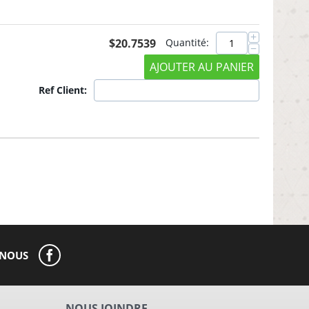
+
$
20.7539
Quantité:
−
AJOUTER AU PANIER
Ref Client:
-NOUS
NOUS JOINDRE