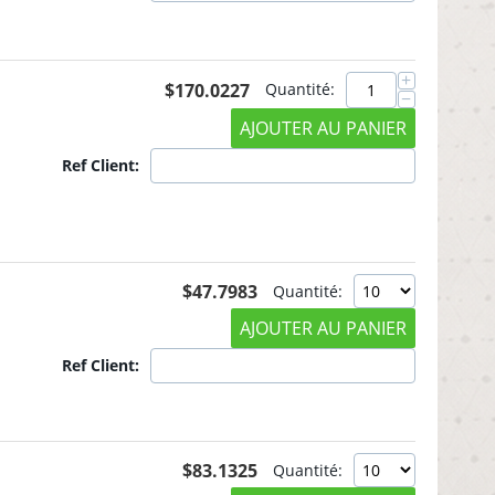
+
$
170.0227
Quantité:
−
AJOUTER AU PANIER
Ref Client:
$
47.7983
Quantité:
AJOUTER AU PANIER
Ref Client:
$
83.1325
Quantité: