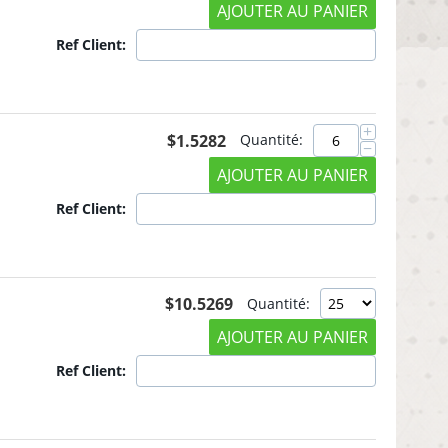
AJOUTER AU PANIER
Ref Client:
+
$
1.5282
Quantité:
−
AJOUTER AU PANIER
Ref Client:
$
10.5269
Quantité:
AJOUTER AU PANIER
Ref Client: