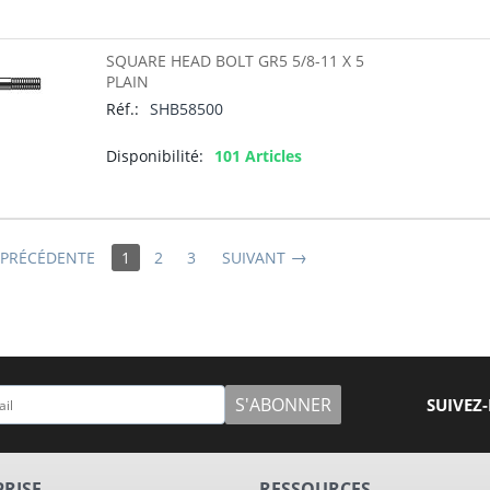
SQUARE HEAD BOLT GR5 5/8-11 X 5
PLAIN
Réf.:
SHB58500
Disponibilité:
101 Articles
 PRÉCÉDENTE
1
2
3
SUIVANT
S'ABONNER
SUIVEZ
PRISE
RESSOURCES